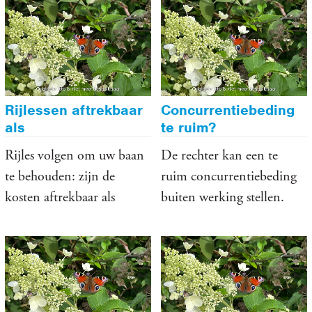
vergoedingen eisen.
verkoopwinsten.
Rijlessen aftrekbaar
Concurrentiebeding
als
te ruim?
scholingsuitgaven?
Rijles volgen om uw baan
De rechter kan een te
te behouden: zijn de
ruim concurrentiebeding
kosten aftrekbaar als
buiten werking stellen.
scholingsuitgaven?
Dan hebt u er als
werkgever niets aan.