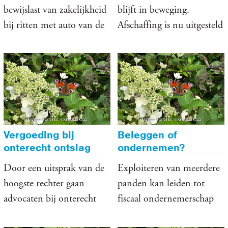
bewijslast van zakelijkheid
blijft in beweging.
bij ritten met auto van de
Afschaffing is nu uitgesteld
zaak.
tot 2019.
Vergoeding bij
Beleggen of
onterecht ontslag
ondernemen?
fors omhoog
Door een uitsprak van de
Exploiteren van meerdere
hoogste rechter gaan
panden kan leiden tot
advocaten bij onterecht
fiscaal ondernemerschap
ontslag fors hogere
en dus belasting over