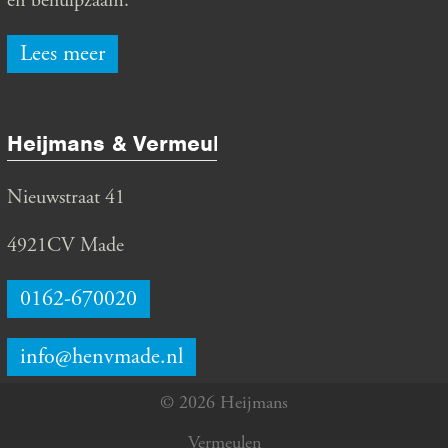
en behulpzaam.
Lees meer
Heijmans & Vermeulen
Nieuwstraat 41
4921CV Made
0162-670020
info@henvmade.nl
© 2026 Heijmans
Vermeulen