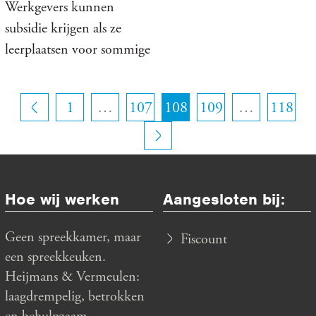
Werkgevers kunnen
subsidie krijgen als ze
leerplaatsen voor sommige
studenten aanbieden.
1
…
107
108
109
…
118
Hoe wij werken
Aangesloten bij:
Geen spreekkamer, maar
Fiscount
een spreekkeuken.
Heijmans & Vermeulen:
laagdrempelig, betrokken