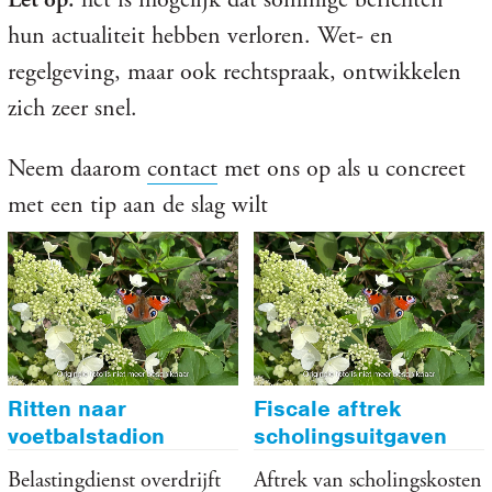
Let op:
het is mogelijk dat sommige berichten
hun actualiteit hebben verloren. Wet- en
regelgeving, maar ook rechtspraak, ontwikkelen
zich zeer snel.
Neem daarom
contact
met ons op als u concreet
met een tip aan de slag wilt
Ritten naar
Fiscale aftrek
voetbalstadion
scholingsuitgaven
zakelijk
pas afgeschaft per
Belastingdienst overdrijft
Aftrek van scholingskosten
2019