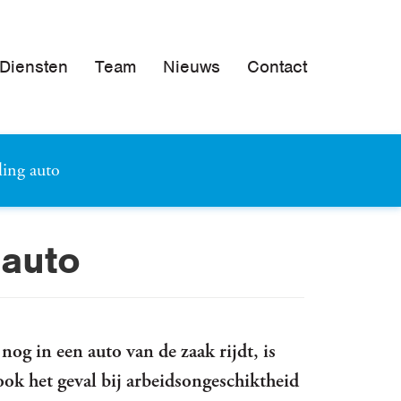
Diensten
Team
Nieuws
Contact
Boekhouding
Archief tips
ling auto
Fiscale aangiften en advies
Loonadministratie
 auto
og in een auto van de zaak rijdt, is
ook het geval bij arbeidsongeschiktheid