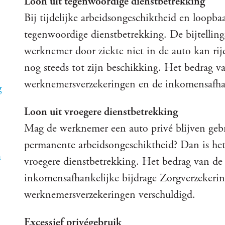
Loon uit tegenwoordige dienstbetrekking
Bij tijdelijke arbeidsongeschiktheid en loopba
tegenwoordige dienstbetrekking. De bijtellings
werknemer door ziekte niet in de auto kan ri
nog steeds tot zijn beschikking. Het bedrag va
werknemersverzekeringen en de inkomensafhan
g
Loon uit vroegere dienstbetrekking
Mag de werknemer een auto privé blijven gebr
permanente arbeidsongeschiktheid? Dan is het 
n
vroegere dienstbetrekking. Het bedrag van de b
inkomensafhankelijke bijdrage Zorgverzekeri
werknemersverzekeringen verschuldigd.
Excessief privégebruik