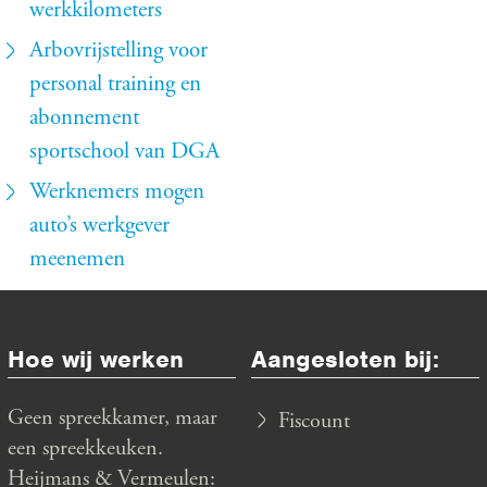
werkkilometers
Arbovrijstelling voor
personal training en
abonnement
sportschool van DGA
Werknemers mogen
auto’s werkgever
meenemen
Hoe wij werken
Aangesloten bij:
Geen spreekkamer, maar
Fiscount
een spreekkeuken.
Heijmans & Vermeulen: