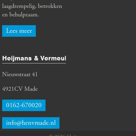
laagdrempelig, betrokken
en behulpzaam.
Lees meer
Heijmans & Vermeulen
Nieuwstraat 41
4921CV Made
0162-670020
info@henvmade.nl