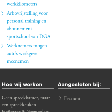
werkkilometers
Arbovrijstelling voor
personal training en
abonnement
sportschool van DGA
Werknemers mogen
auto’s werkgever
meenemen
Hoe wij werken
Aangesloten bij:
Geen spreekkamer, maar
Fiscount
een spreekkeuken.
Heijmans & Vermeulen: