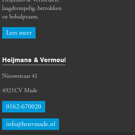
laagdrempelig, betrokken
en behulpzaam.
Lees meer
Heijmans & Vermeulen
Nieuwstraat 41
4921CV Made
0162-670020
info@henvmade.nl